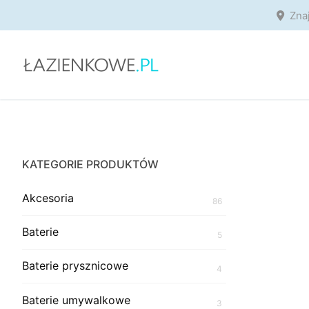
Przejdź
Zna
do
treści
KATEGORIE PRODUKTÓW
Akcesoria
86
Baterie
5
Baterie prysznicowe
4
Baterie umywalkowe
3