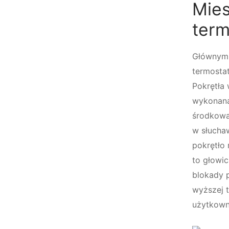
Mie
ter
Głównym 
termosta
Pokrętła 
wykonana 
środkowa
w słucha
pokrętło
to głowi
blokady p
wyższej t
użytkown