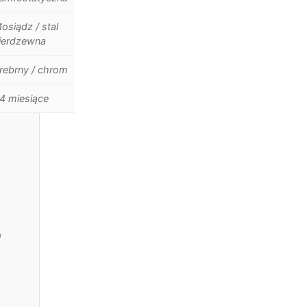
osiądz / stal
ierdzewna
rebrny / chrom
4 miesiące
0