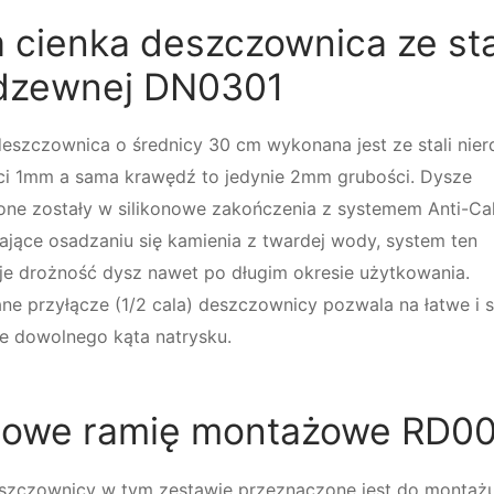
a cienka deszczownica ze sta
rdzewnej DN0301
deszczownica o średnicy 30 cm wykonana jest ze stali nie
ci 1mm a sama krawędź to jedynie 2mm grubości. Dysze
ne zostały w silikonowe zakończenia z systemem Anti-Ca
ające osadzaniu się kamienia z twardej wody, system ten
je drożność dysz nawet po długim okresie użytkowania.
ne przyłącze (1/2 cala) deszczownicy pozwala na łatwe i 
ie dowolnego kąta natrysku.
itowe ramię montażowe RD0
szczownicy w tym zestawie przeznaczone jest do montaż