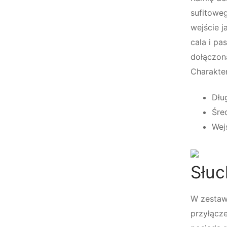
sufitowe
wejście j
cala i pa
dołączona
Charakte
Dłu
Śre
Wej
Słuc
W zestaw
przyłącz