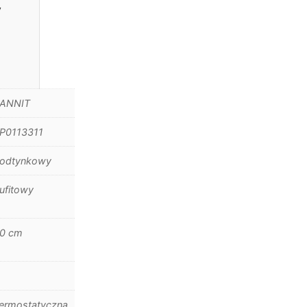
y
ANNIT
P0113311
odtynkowy
ufitowy
0 cm
ermostatyczna