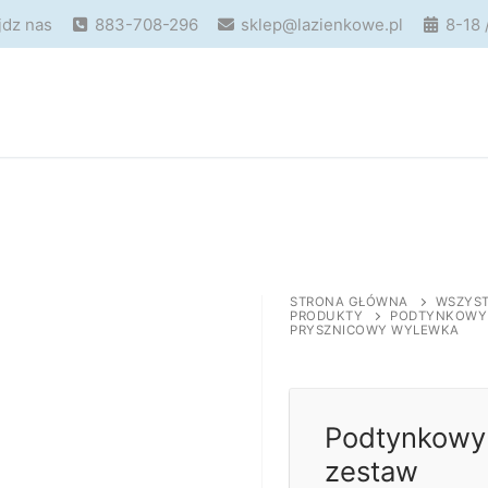
jdz nas
883-708-296
sklep@lazienkowe.pl
8-18 
STRONA GŁÓWNA
WSZYST
PRODUKTY
PODTYNKOWY
PRYSZNICOWY WYLEWKA
Podtynkowy
zestaw