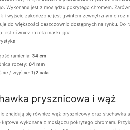
go. Wykonane jest z mosiądzu pokrytego chromem. Zarów
ak i wyjście zakończone jest gwintem zewnętrznym o rozmi
suje do większości deszczownic dostępnych na rynku. Do r
 jest również rozeta maskująca.
rystyka:
gość ramienia:
34 cm
dnica rozety:
64 mm
ście / wyjście:
1/2 cala
hawka prysznicowa i wąż
ie znajdują się również wąż prysznicowy oraz słuchawka a
e kątowe wykonane z mosiądzu pokrytego chromem. Przył