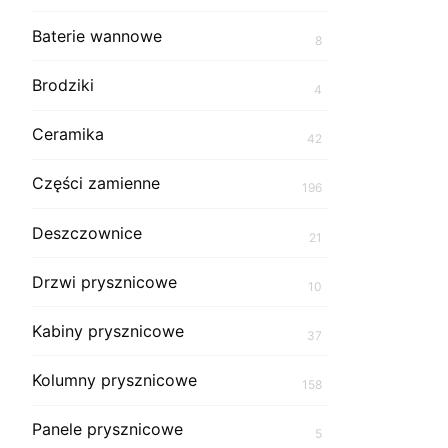
Baterie wannowe
8
Brodziki
4
Ceramika
42
Części zamienne
196
Deszczownice
21
Drzwi prysznicowe
10
Kabiny prysznicowe
37
Kolumny prysznicowe
158
Panele prysznicowe
5