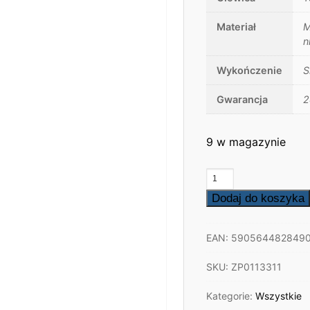
Materiał
M
n
Wykończenie
S
Gwarancja
2
9 w magazynie
ilość
Podtynkowy
Dodaj do koszyka
zestaw
prysznicowy
EAN:
590564482849
wylewka
SKU:
ZP0113311
Kategorie:
Wszystkie