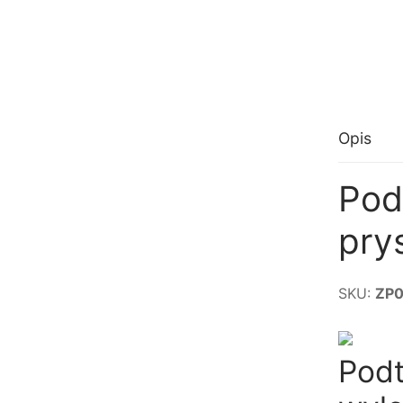
Opis
Pod
pry
SKU:
ZP0
Pod