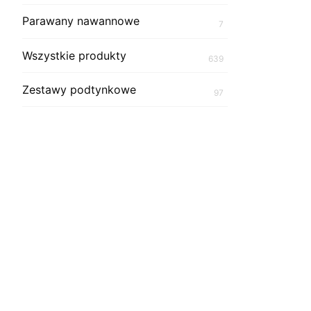
Parawany nawannowe
7
Wszystkie produkty
639
Zestawy podtynkowe
97