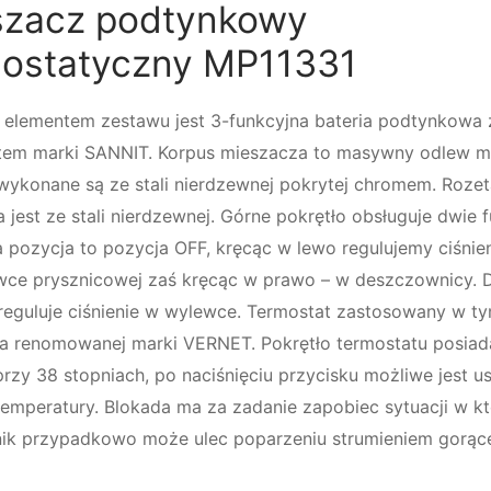
szacz podtynkowy
mostatyczny MP11331
elementem zestawu jest 3-funkcyjna bateria podtynkowa 
tem marki SANNIT. Korpus mieszacza to masywny odlew m
wykonane są ze stali nierdzewnej pokrytej chromem. Rozet
jest ze stali nierdzewnej. Górne pokrętło obsługuje dwie f
 pozycja to pozycja OFF, kręcąc w lewo regulujemy ciśnie
wce prysznicowej zaś kręcąc w prawo – w deszczownicy. 
 reguluje ciśnienie w wylewce. Termostat zastosowany w t
ca renomowanej marki VERNET. Pokrętło termostatu posiad
rzy 38 stopniach, po naciśnięciu przycisku możliwe jest u
emperatury. Blokada ma za zadanie zapobiec sytuacji w kt
ik przypadkowo może ulec poparzeniu strumieniem gorąc