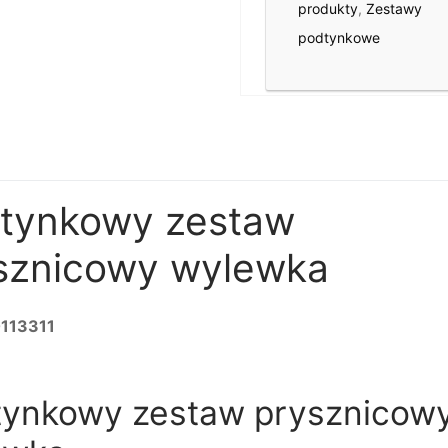
produkty
,
Zestawy
podtynkowe
tynkowy zestaw
sznicowy wylewka
113311
tynkowy zestaw prysznicow