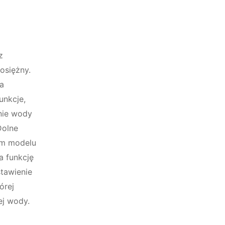
z
osiężny.
a
unkcje,
nie wody
Dolne
ym modelu
a funkcję
stawienie
órej
ej wody.