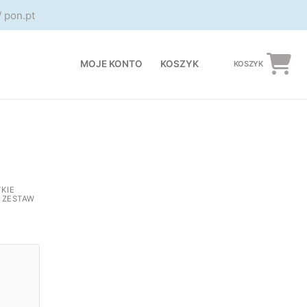
/ pon.pt
MOJE KONTO
KOSZYK
KOSZYK
KIE
 ZESTAW