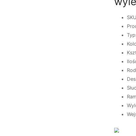
wyl
SK
Pro
Typ
Kol
Ksz
Iloś
Rod
Des
Słu
Ram
Wyl
Wej