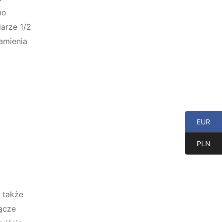
no
arze 1/2
amienia
EUR
PLN
 także
ącze