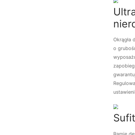
Ultr
nie
Okrągła 
o gruboś
wyposażo
zapobieg
gwarantu
Regulowa
ustawien
Suf
Ramię de