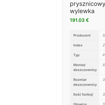
prysznicow
wylewka
191.03
€
Producent
S
Index
Z
Typ
P
Montaż
S
deszczownicy
Rozmiar
3
deszczownicy
Ilość funkcji
3
Głowica
T