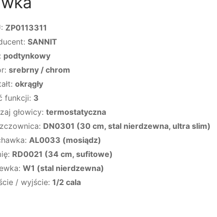
ewka
U:
ZP0113311
ducent:
SANNIT
:
podtynkowy
or:
srebrny / chrom
tałt:
okrągły
ć funkcji:
3
zaj głowicy:
termostatyczna
zczownica:
DN0301 (30 cm, stal nierdzewna, ultra slim)
chawka:
AL0033 (mosiądz)
ię:
RD0021 (34 cm, sufitowe)
ewka:
W1 (stal nierdzewna)
ście / wyjście:
1/2 cala