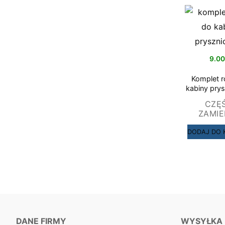
9.0
Komplet r
kabiny pry
– 23
CZĘ
ZAMI
DODAJ DO 
DANE FIRMY
WYSYŁKA