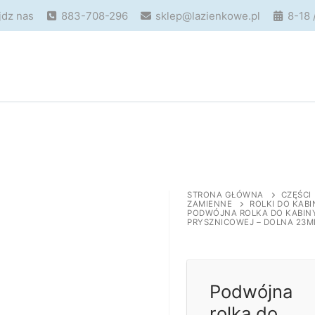
jdz nas
883-708-296
sklep@lazienkowe.pl
8-18 
STRONA GŁÓWNA
CZĘŚCI
ZAMIENNE
ROLKI DO KABI
PODWÓJNA ROLKA DO KABIN
PRYSZNICOWEJ – DOLNA 23
Podwójna
rolka do