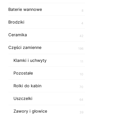
Baterie wannowe
8
Brodziki
4
Ceramika
42
Części zamienne
196
Klamki i uchwyty
11
Pozostałe
10
Rolki do kabin
70
Uszczelki
64
Zawory i głowice
39