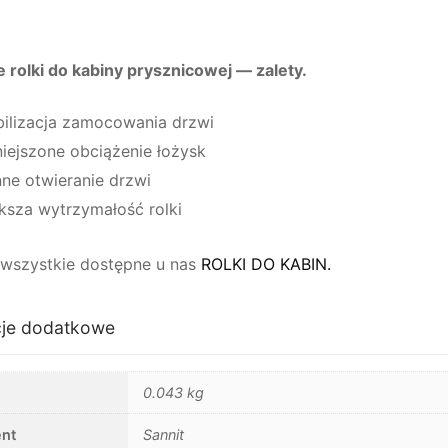
 rolki do kabiny prysznicowej — zalety.
bilizacja zamocowania drzwi
iejszone obciążenie łożysk
nne otwieranie drzwi
ksza wytrzymałość rolki
wszystkie dostępne u nas
ROLKI DO KABIN.
cje dodatkowe
0.043 kg
nt
Sannit