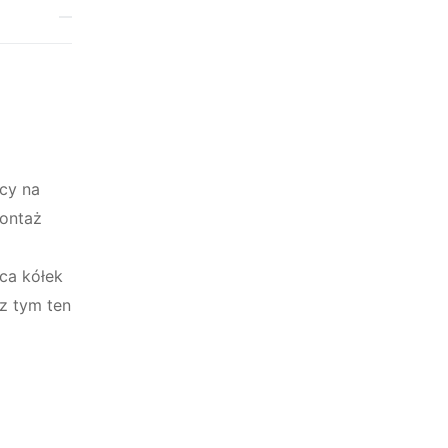
cy na
montaż
ca kółek
z tym ten