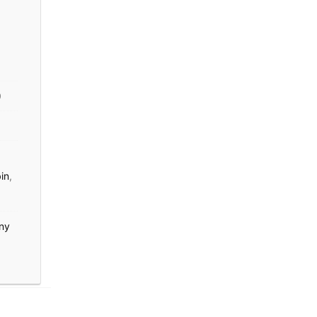
0
in
,
iny