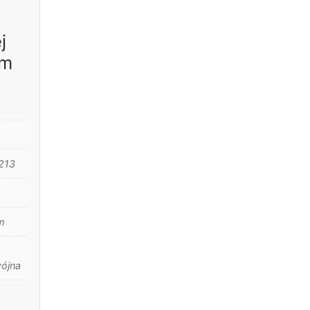
j
mm
213
m
a
ójna