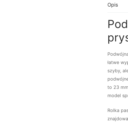
Opis
Pod
pry
Podwójna
łatwe wyp
szyby, a
podwójne 
to 23 mm
model sp
Rolka pa
znajdowa